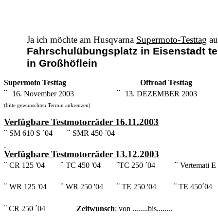
Ja ich möchte am Husqvarna
Supermoto-Testtag
au
Fahrschulübungsplatz in Eisenstadt t
in Großhöflein
Supermoto Testtag
Offroad Testtag
¨
¨
16. November 2003
13. DEZEMBER 2003
(bitte gewünschten Termin ankreuzen)
Verfügbare Testmotorräder 16.11.2003
¨
¨
SM 610 S ´04
SMR 450 ´04
Verfügbare Testmotorräder 13.12.2003
¨
¨
¨
¨
CR 125 '04
TC 450 '04
TC 250 ´04
Vertemati E
¨
¨
¨
¨
WR 125 '04
WR 250 '04
TE 250 '04
TE 450´04
¨
CR 250 ´04
Zeitwunsch
: von ........bis........