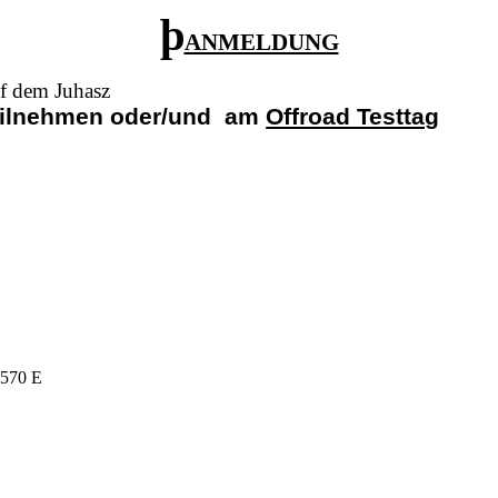
þ
ANMELDUNG
f dem Juhasz
eilnehmen oder/und
am
Offroad Testtag
 570 E