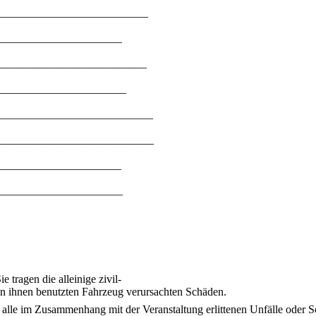
___________________________
______________________
__________________________
_______________________
____________________________
____________________________
______________________
______________________
 tragen die alleinige zivil-
on ihnen benutzten Fahrzeug verursachten Schäden.
alle im Zusammenhang mit der Veranstaltung erlittenen Unfälle oder S